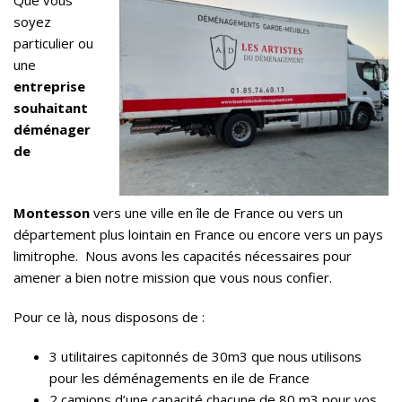
Que vous
soyez
particulier ou
une
entreprise
souhaitant
déménager
de
Montesson
vers une ville en île de France ou vers un
département plus lointain en France ou encore vers un pays
limitrophe. Nous avons les capacités nécessaires pour
amener a bien notre mission que vous nous confier.
Pour ce là, nous disposons de :
3 utilitaires capitonnés de 30m3 que nous utilisons
pour les déménagements en ile de France
2 camions d’une capacité chacune de 80 m3 pour vos